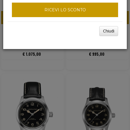
RICEVI LO SCONTO
ACQUISTA ORA
ACQUISTA ORA
Chiudi
HAMILTON KHAKI FIELD
HAMILTON KHAKI FIELD
MURPH 38MM
MURPH 38MM
€ 1.075,00
€ 995,00