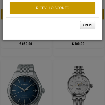
RICEVI LO SCONTO
ACQUISTA ORA
ACQUISTA ORA
Chiudi
PRESAGE CLASSIC SERIES
PRESAGE CLASSIC SERIES
QUADRANTE VERDE
QUADRANTE BIANCO
€ 960,00
€ 990,00