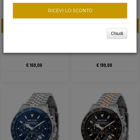
RICEVI LO SCONTO
ACQUISTA ORA
ACQUISTA ORA
Chiudi
SECTOR 230
SECTOR 230 CRONOGRAFO
MULTIFUNZIONALE ACCIAIO
ACCIAIO NERO
NERO
€ 169,00
€ 199,00