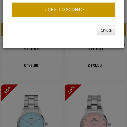
RICEVI LO SCONTO
Chiudi
ACQUISTA ORA
ACQUISTA ORA
DANIEL WELLINGTON QUADRO
DANIEL WELLINGTON QUADRO
STUDIO
STUDIO
€ 179,00
€ 179,00
30%
30%