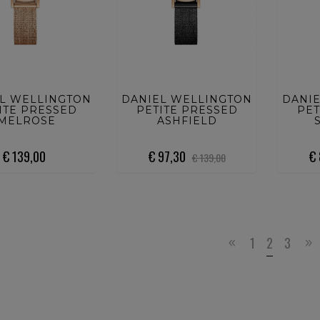
UISTA ORA
ACQUISTA ORA
ACQ
L WELLINGTON
DANIEL WELLINGTON
DANI
ITE PRESSED
PETITE PRESSED
PET
MELROSE
ASHFIELD
€ 139,00
€ 97,30
€
€ 139,00
1
2
3