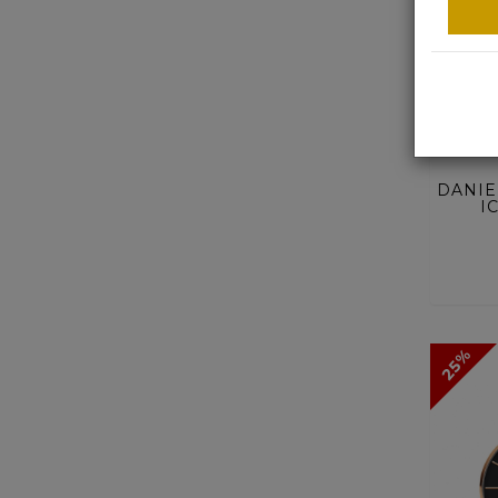
ACQ
DANIE
I
25%