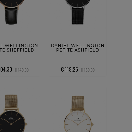
UISTA ORA
ACQUISTA ORA
EL WELLINGTON
DANIEL WELLINGTON
TE SHEFFIELD
PETITE ASHFIELD
104,30
€ 119,25
€ 149,00
€ 159,00