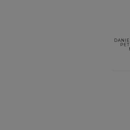
ACQ
DANIE
PET