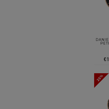
ACQ
DANIE
PET
€ 
25%