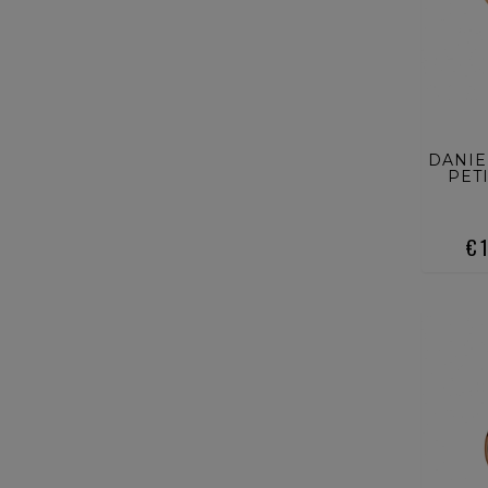
ACQ
DANIE
PET
€ 