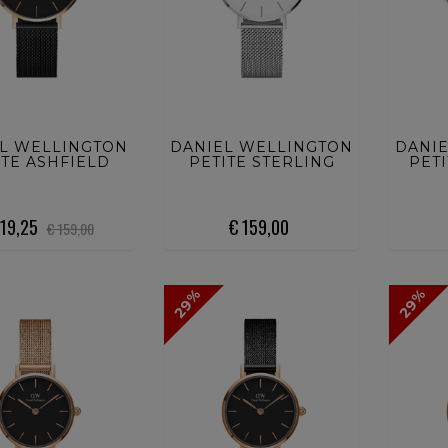
UISTA ORA
ACQUISTA ORA
ACQ
L WELLINGTON
DANIEL WELLINGTON
DANI
ITE ASHFIELD
PETITE STERLING
PET
119,25
€ 159,00
€ 159,00
29%
29%