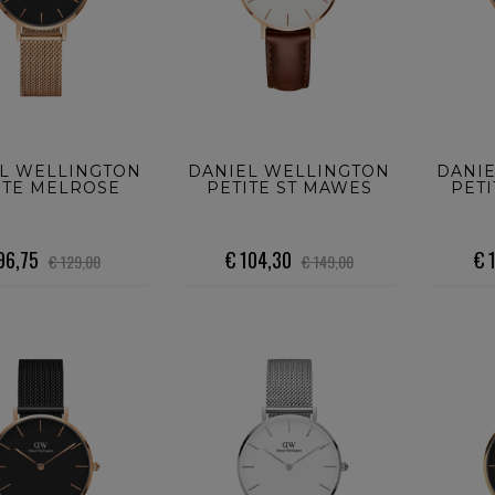
UISTA ORA
ACQUISTA ORA
ACQ
L WELLINGTON
DANIEL WELLINGTON
DANI
ITE MELROSE
PETITE ST MAWES
PETI
96,75
€ 104,30
€ 
€ 129,00
€ 149,00