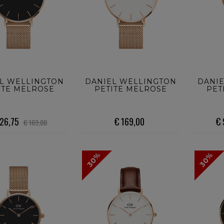
UISTA ORA
ACQUISTA ORA
ACQ
L WELLINGTON
DANIEL WELLINGTON
DANI
ITE MELROSE
PETITE MELROSE
PET
126,75
€ 169,00
€
€ 169,00
30%
30%