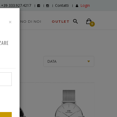
+39 333.927.4217
Contatti
Login
×
DICONO DI NOI
OUTLET
0
ZARE