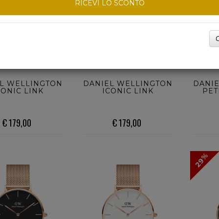
RICEVI LO SCONTO
C
UISTA ORA
ACQUISTA ORA
ACQ
L WELLINGTON
DANIEL WELLINGTON
DANI
CONIC LINK
ICONIC LINK
PET
€ 179,00
€ 179,00
29%