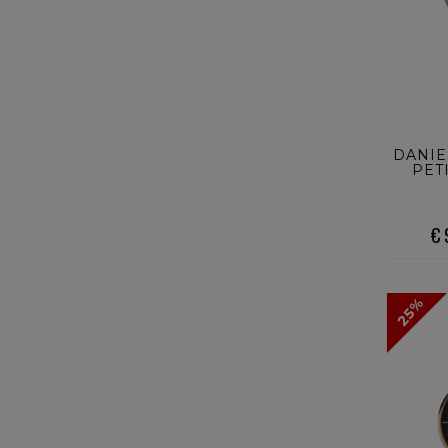
ACQ
DANIE
PET
€ 
25%