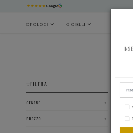
★★★★★
Google
OROLOGI
GIOIELLI
INS
TUTTO 
FILTRA
GENERE
▼
A
D
PREZZO
▼