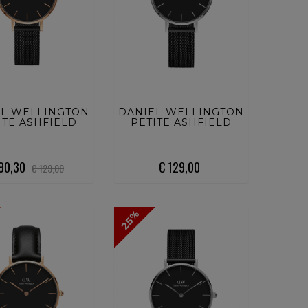
UISTA ORA
ACQUISTA ORA
EL WELLINGTON
DANIEL WELLINGTON
ITE ASHFIELD
PETITE ASHFIELD
 90,30
€ 129,00
€ 129,00
25%