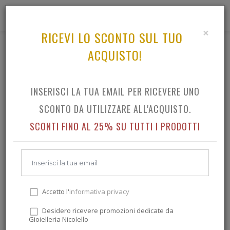
0
×
RICEVI LO SCONTO SUL TUO
ACQUISTO!
GIOIELLI ORECCHINI
TUTTO IL CATALOGO GIOIELLI ORECCHINI
INSERISCI LA TUA EMAIL PER RICEVERE UNO
SCONTO DA UTILIZZARE ALL'ACQUISTO.
SCONTI FINO AL 25% SU TUTTI I PRODOTTI
Accetto l'
informativa privacy
Desidero ricevere promozioni dedicate da
Non ci sono ancora prodotti per questa
Gioielleria Nicolello
categoria