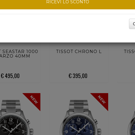
RICEVI LO SCONTO
C
UISTA ORA
ACQUISTA ORA
ACQU
T SEASTAR 1000
TISSOT CHRONO L
TIS
ARZO 40MM
€ 495,00
€ 395,00
NEW
NEW