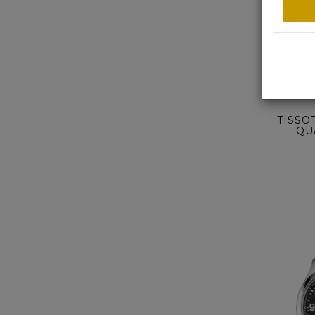
ACQ
TISSO
QU