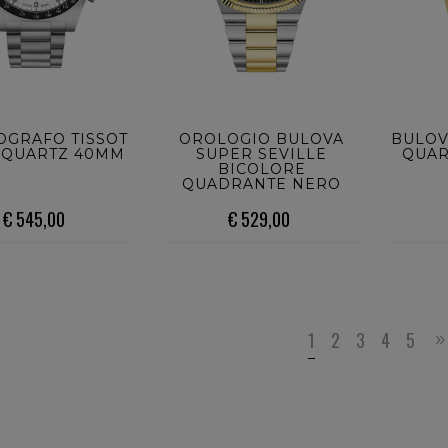
STA ORA
ACQUISTA ORA
ACQ
GRAFO TISSOT
OROLOGIO BULOVA
BULOV
6 QUARTZ 40MM
SUPER SEVILLE
QUAR
BICOLORE
QUADRANTE NERO
€ 545,00
€ 529,00
1
2
3
4
5