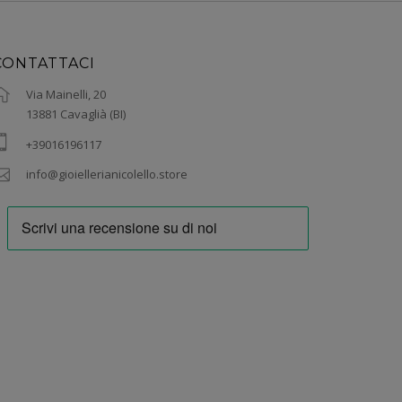
CONTATTACI
Via Mainelli, 20
13881 Cavaglià (BI)
+39016196117
info@gioiellerianicolello.store