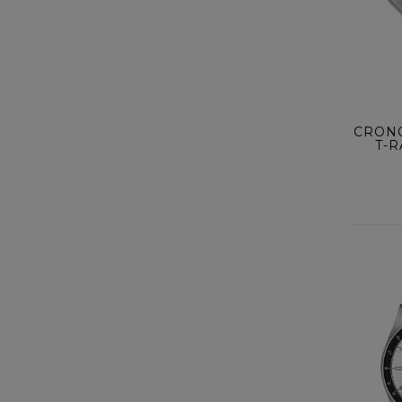
ACQUI
CRONO
T-