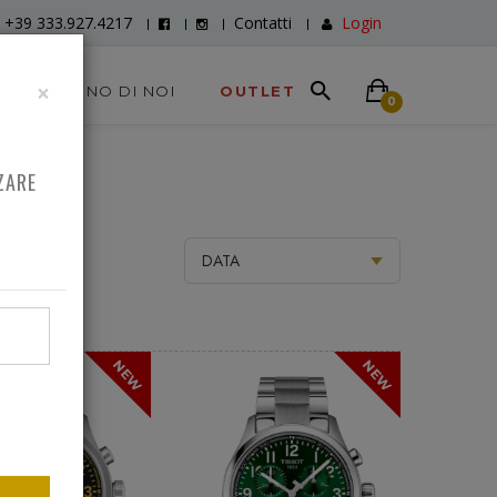
+39 333.927.4217
Contatti
Login
×
DICONO DI NOI
OUTLET
0
ZARE
NEW
NEW