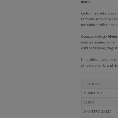
mondo.
Cinturini in pelle, con
s
raffinati, incisioni e lu
incredibile collezione vi
Questo orologio
Alvie
indici in numeri romani
ogni occasione, dagli i
Una collezione versatile
simbolo di un brand rico
REFERENZA
MOVIMENTO
VETRO
DIAMETRO CASSA