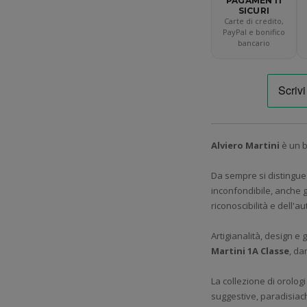
PAGAMENTI
SICURI
Carte di credito,
PayPal e bonifico
bancario
Alviero Martini
è un b
Da sempre si distingue 
inconfondibile, anche 
riconoscibilità e dell'au
Artigianalità, design e g
Martini 1A Classe
, da
La collezione di orolog
suggestive, paradisiach