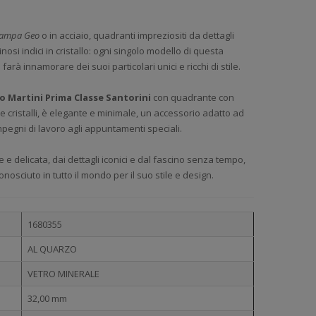
tampa Geo
o in acciaio, quadranti impreziositi da dettagli
minosi indici in cristallo: ogni singolo modello di questa
 farà innamorare dei suoi particolari unici e ricchi di stile.
ro Martini Prima Classe Santorini
con quadrante con
 e cristalli, è elegante e minimale, un accessorio adatto ad
mpegni di lavoro agli appuntamenti speciali.
 e delicata, dai dettagli iconici e dal fascino senza tempo,
nosciuto in tutto il mondo per il suo stile e design.
1680355
AL QUARZO
VETRO MINERALE
32,00 mm