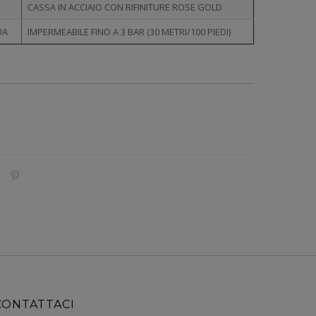
CASSA IN ACCIAIO CON RIFINITURE ROSE GOLD
UA
IMPERMEABILE FINO A 3 BAR (30 METRI/100 PIEDI)
CONTATTACI