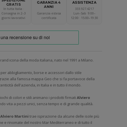
SPEDIZIONE
ASSISTENZA
GARANZIA
4
GRATIS
ANNI
In tutta Italia ·
333.927.4217
Consegna in 2–3
Garanzia estesa
Lun–Sab 9:00–
giorni lavorativi
certificata
12:00 · 15:00–19:30
rand icona della moda italiana, nato nel 1991 a Milano.
per abbigliamento, borse e accessori dallo stile
grazie alla famosa mappa Geo che si fa portavoce della
tenticità dell'azienda, in Italia e in tutto il mondo.
iochi di colori e stili animano i prodotti firmati
Alviero
ndo vita a pezzi unici, senza tempo e di grande qualità.
i
Alviero Martini
trae ispirazione da alcune delle isole più
e e rinomate del nostro Mar Mediterraneo e di tutto il