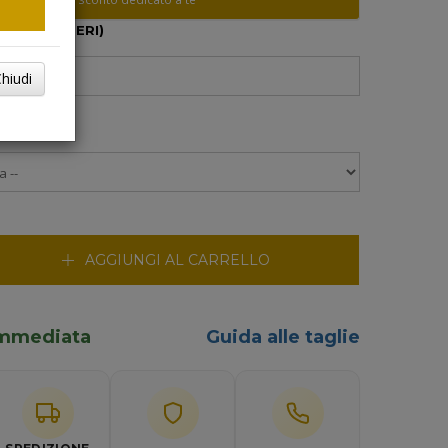
10 CARATTERI)
hiudi
RINO
AGGIUNGI AL CARRELLO
 immediata
Guida alle taglie