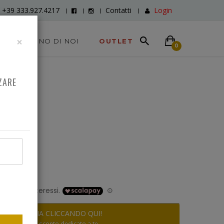
+39 333.927.4217
Contatti
Login
×
DICONO DI NOI
OUTLET
0
ZARE
0
RISPARMIA CLICCANDO QUI!
Scopri lo sconto dedicato a te