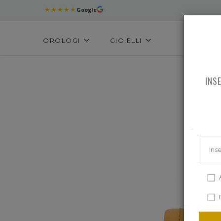
★★★★★
Google
OROLOGI
GIOIELLI
INS
A
D