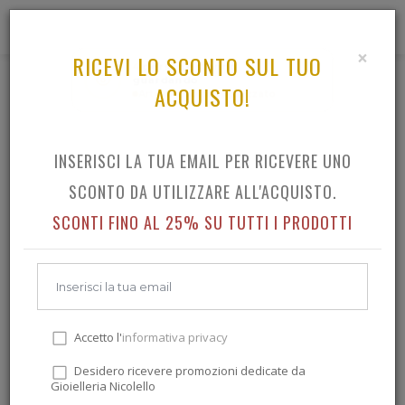
0
×
RICEVI LO SCONTO SUL TUO
4
persone stanno
guardando
ACQUISTO!
CRONOGRAFO TISSOT PR516 QUARTZ 40MM
Articolo molto apprezzato
INSERISCI LA TUA EMAIL PER RICEVERE UNO
Indietro
SCONTO DA UTILIZZARE ALL'ACQUISTO.
SCONTI FINO AL 25% SU TUTTI I PRODOTTI
Accetto l'
informativa privacy
Desidero ricevere promozioni dedicate da
Gioielleria Nicolello