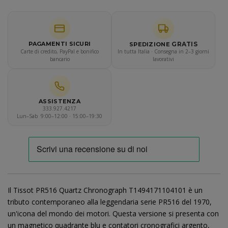
GRATIS
PAGAMENTI SICURI
SPEDIZIONE
Carte di credito, PayPal e bonifico
In tutta Italia · Consegna in 2–3 giorni
bancario
lavorativi
ASSISTENZA
333.927.4217
Lun–Sab 9:00–12:00 · 15:00–19:30
Il Tissot PR516 Quartz Chronograph T1494171104101 è un
tributo contemporaneo alla leggendaria serie PR516 del 1970,
un'icona del mondo dei motori. Questa versione si presenta con
un magnetico quadrante blu e contatori cronografici argento,