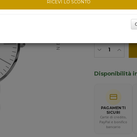
RICEVI LO SCONTO
TAGLIA DEL CINTU
C
NEXT
Disponibilità
PAGAMENTI
SICURI
Carte di credito,
PayPal e bonifico
bancario