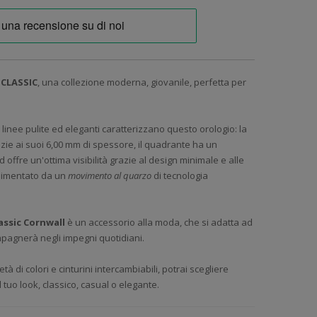
CLASSIC
, una collezione moderna, giovanile, perfetta per
 linee pulite ed eleganti caratterizzano questo orologio: la
azie ai suoi 6,00 mm di spessore, il quadrante ha un
 offre un'ottima visibilità grazie al design minimale e alle
o alimentato da un
movimento al quarzo
di tecnologia
assic Cornwall
è un accessorio alla moda, che si adatta ad
ompagnerà negli impegni quotidiani.
tà di colori e cinturini intercambiabili, potrai scegliere
il tuo look, classico, casual o elegante.