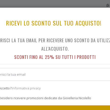
RICEVI LO SCONTO SUL TUO ACQUISTO!
ERISCI LA TUA EMAIL PER RICEVERE UNO SCONTO DA UTILIZ
DANIEL WELLINGTON CLASSIC CORNWALL
ALL'ACQUISTO.
SCONTI FINO AL 25% SU TUTTI I PRODOTTI
Indietro
€ 159.0
ccetto l'
informativa privacy
esidero ricevere promozioni dedicate da Gioielleria Nicolello