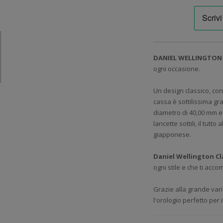
DANIEL WELLINGTON 
ogni occasione.
Un design classico, con
cassa è sottilissima gr
diametro di 40,00 mm ed
lancette sottili, il tutt
giapponese.
Daniel Wellington Cl
ogni stile e che ti acc
Grazie alla grande varie
l'orologio perfetto per 