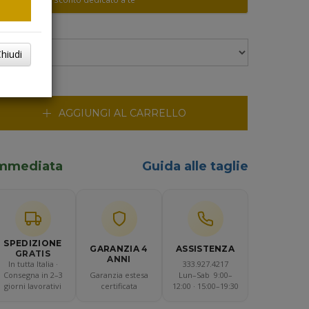
RINO
hiudi
AGGIUNGI AL CARRELLO
 immediata
Guida alle taglie
SPEDIZIONE
ASSISTENZA
GARANZIA
4
GRATIS
ANNI
In tutta Italia ·
333.927.4217
Consegna in 2–3
Garanzia estesa
Lun–Sab 9:00–
giorni lavorativi
certificata
12:00 · 15:00–19:30