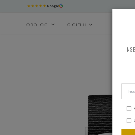
★★★★★
Google
OROLOGI
GIOIELLI
INS
A
D