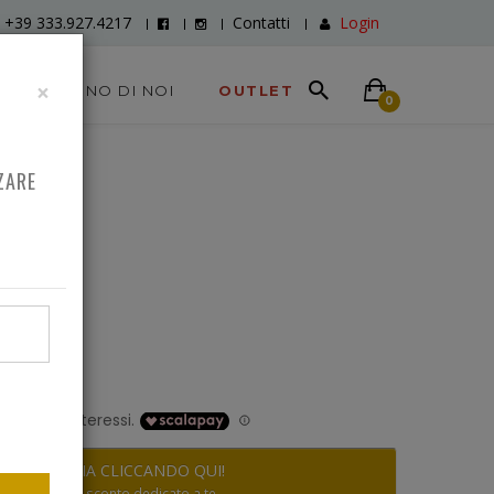
+39 333.927.4217
Contatti
Login
×
DICONO DI NOI
OUTLET
0
ZARE
0
RISPARMIA CLICCANDO QUI!
Scopri lo sconto dedicato a te