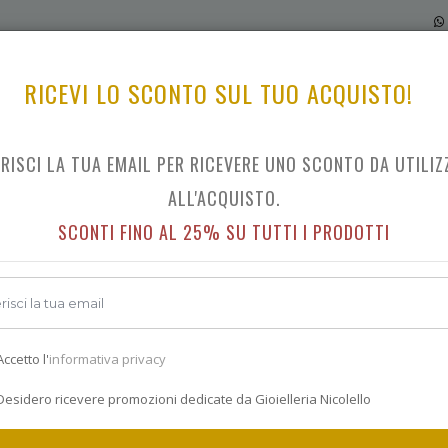
RICEVI LO SCONTO SUL TUO ACQUISTO!
ERISCI LA TUA EMAIL PER RICEVERE UNO SCONTO DA UTILIZ
DANIEL WELLINGTON ICONIC LINK
ALL'ACQUISTO.
SCONTI FINO AL 25% SU TUTTI I PRODOTTI
Indietro
€ 209.0
ccetto l'
informativa privacy
esidero ricevere promozioni dedicate da Gioielleria Nicolello