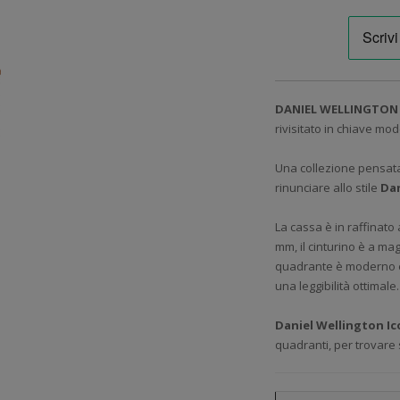
DANIEL WELLINGTON 
rivisitato in chiave mo
Una collezione pensata
rinunciare allo stile
Dan
La cassa è in raffinato
mm, il cinturino è a mag
quadrante è moderno e pu
una leggibilità ottimale.
Daniel Wellington Ic
quadranti, per trovare s