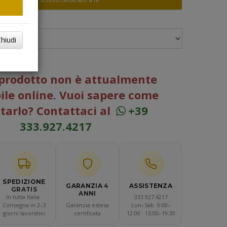
RINO
hiudi
prodotto non è attualmente
ile online. Vuoi sapere come
tarlo? Contattaci al
+39
333.927.4217
SPEDIZIONE
ASSISTENZA
GARANZIA
4
GRATIS
ANNI
In tutta Italia ·
333.927.4217
Consegna in 2–3
Garanzia estesa
Lun–Sab 9:00–
giorni lavorativi
certificata
12:00 · 15:00–19:30