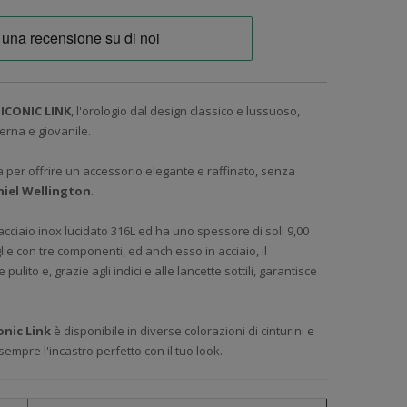
ICONIC LINK
, l'orologio dal design classico e lussuoso,
derna e giovanile.
 per offrire un accessorio elegante e raffinato, senza
iel Wellington
.
 acciaio inox lucidato 316L ed ha uno spessore di soli 9,00
lie con tre componenti, ed anch'esso in acciaio, il
lito e, grazie agli indici e alle lancette sottili, garantisce
onic Link
è disponibile in diverse colorazioni di cinturini e
empre l'incastro perfetto con il tuo look.