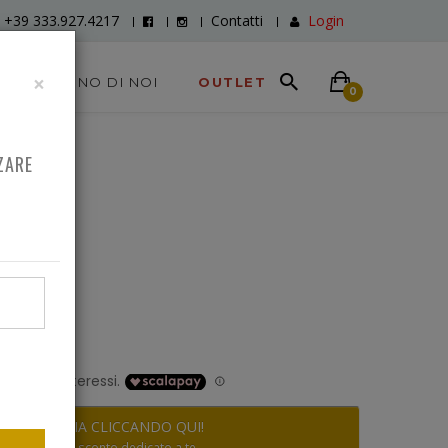
+39 333.927.4217
Contatti
Login
×
DICONO DI NOI
OUTLET
0
ZARE
0
RISPARMIA CLICCANDO QUI!
Scopri lo sconto dedicato a te