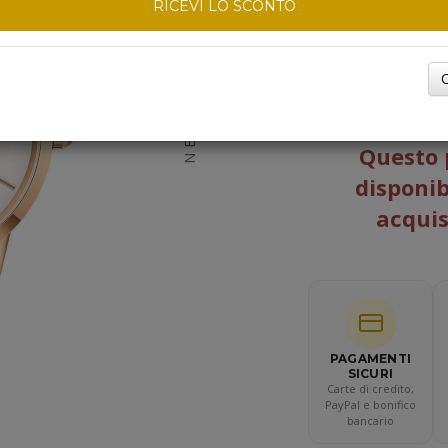
RICEVI LO SCONTO
TAGLIA DEL CINTU
C
NEXT
Questo 
disponib
acquis
PAGAMENTI
SICURI
Carte di credito,
PayPal e bonifico
bancario