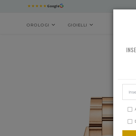
★★★★★
Google
OROLOGI
GIOIELLI
INS
A
D