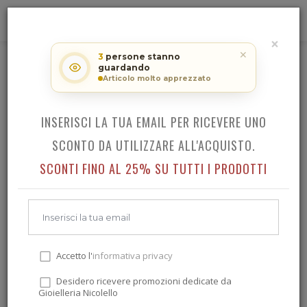
0
×
RICEVI LO SCONTO SUL TUO
✕
3
persone stanno
ACQUISTO!
DANIEL WELLINGTON ICONIC LINK
guardando
Articolo molto apprezzato
INSERISCI LA TUA EMAIL PER RICEVERE UNO
Indietro
SCONTO DA UTILIZZARE ALL'ACQUISTO.
SCONTI FINO AL 25% SU TUTTI I PRODOTTI
Accetto l'
informativa privacy
Desidero ricevere promozioni dedicate da
Gioielleria Nicolello