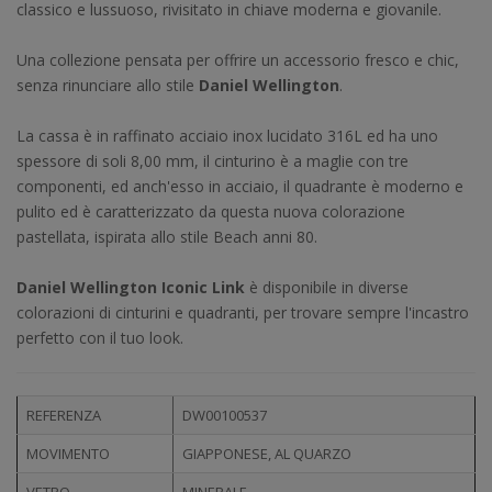
classico e lussuoso, rivisitato in chiave moderna e giovanile.
Una collezione pensata per offrire un accessorio fresco e chic,
senza rinunciare allo stile
Daniel Wellington
.
La cassa è in raffinato acciaio inox lucidato 316L ed ha uno
spessore di soli 8,00 mm, il cinturino è a maglie con tre
componenti, ed anch'esso in acciaio, il quadrante è moderno e
pulito ed è caratterizzato da questa nuova colorazione
pastellata, ispirata allo stile Beach anni 80.
Daniel Wellington Iconic Link
è disponibile in diverse
colorazioni di cinturini e quadranti, per trovare sempre l'incastro
perfetto con il tuo look.
REFERENZA
DW00100537
MOVIMENTO
GIAPPONESE, AL QUARZO
VETRO
MINERALE