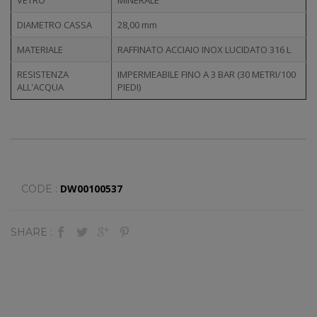
DIAMETRO CASSA
28,00 mm
MATERIALE
RAFFINATO ACCIAIO INOX LUCIDATO 316 L
RESISTENZA
IMPERMEABILE FINO A 3 BAR (30 METRI/100
ALL'ACQUA
PIEDI)
DW00100537
CODE :
SHARE :