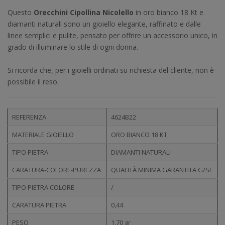
Questo
Orecchini Cipollina Nicolello
in oro bianco 18 Kt e
diamanti naturali sono un gioiello elegante, raffinato e dalle
linee semplici e pulite, pensato per offrire un accessorio unico, in
grado di illuminare lo stile di ogni donna.
Si ricorda che, per i gioielli ordinati su richiesta del cliente, non è
possibile il reso.
REFERENZA
4624B22
MATERIALE GIOIELLO
ORO BIANCO 18 KT
TIPO PIETRA
DIAMANTI NATURALI
CARATURA-COLORE-PUREZZA
QUALITÀ MINIMA GARANTITA G/SI
TIPO PIETRA COLORE
/
CARATURA PIETRA
0,44
PESO
1,70 gr