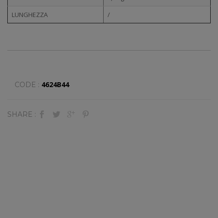
LUNGHEZZA
/
4624B44
CODE :
SHARE :