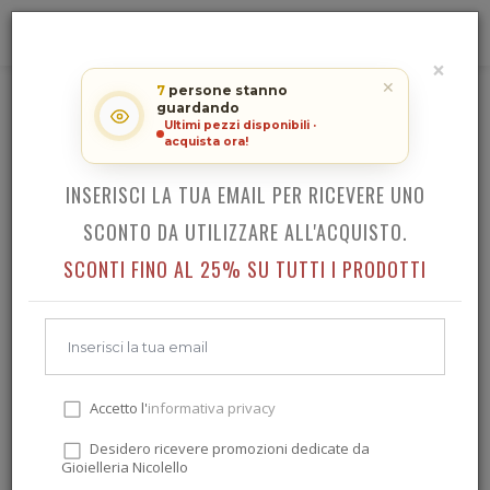
0
×
RICEVI LO SCONTO SUL TUO
✕
7
persone stanno
ACQUISTO!
GIOIELLI NICOLELLO
guardando
Ultimi pezzi disponibili ·
acquista ora!
INSERISCI LA TUA EMAIL PER RICEVERE UNO
Indietro
SCONTO DA UTILIZZARE ALL'ACQUISTO.
SCONTI FINO AL 25% SU TUTTI I PRODOTTI
Accetto l'
informativa privacy
Desidero ricevere promozioni dedicate da
Gioielleria Nicolello