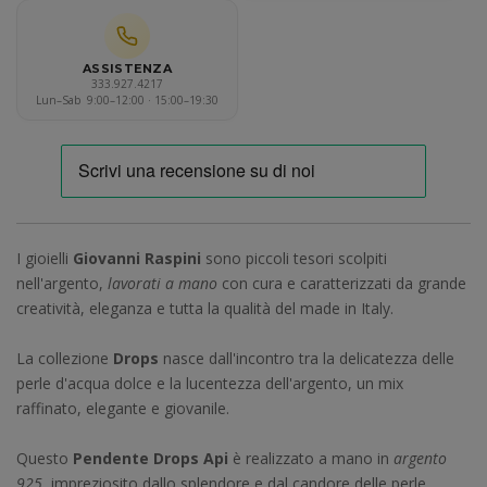
ASSISTENZA
333.927.4217
Lun–Sab 9:00–12:00 · 15:00–19:30
I gioielli
Giovanni Raspini
sono piccoli tesori scolpiti
nell'argento,
lavorati a mano
con cura e caratterizzati da grande
creatività, eleganza e tutta la qualità del made in Italy.
La collezione
Drops
nasce dall'incontro tra la delicatezza delle
perle d'acqua dolce e la lucentezza dell'argento, un mix
raffinato, elegante e giovanile.
Questo
Pendente Drops Api
è realizzato a mano in
argento
925
, impreziosito dallo splendore e dal candore delle perle