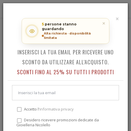
0
×
RICEVI LO SCONTO SUL TUO
✕
5
persone stanno
ACQUISTO!
GIOVANNI RASPINI DROPS
guardando
Alta richiesta · disponibilità
limitata
INSERISCI LA TUA EMAIL PER RICEVERE UNO
Indietro
SCONTO DA UTILIZZARE ALL'ACQUISTO.
SCONTI FINO AL 25% SU TUTTI I PRODOTTI
Accetto l'
informativa privacy
Desidero ricevere promozioni dedicate da
Gioielleria Nicolello