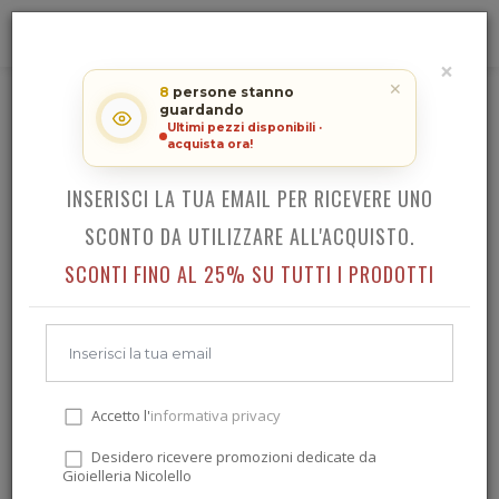
0
×
RICEVI LO SCONTO SUL TUO
✕
8
persone stanno
ACQUISTO!
HAMILTON AMERICAN CLASSIC INTRA-MATIC AUTO
guardando
Ultimi pezzi disponibili ·
CHRONO
acquista ora!
INSERISCI LA TUA EMAIL PER RICEVERE UNO
SCONTO DA UTILIZZARE ALL'ACQUISTO.
Indietro
SCONTI FINO AL 25% SU TUTTI I PRODOTTI
Accetto l'
informativa privacy
Desidero ricevere promozioni dedicate da
Gioielleria Nicolello