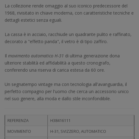
La collezione rende omaggio al suo iconico predecessore del
1968, rivisitato in chiave moderna, con caratteristiche tecniche e
dettagli estetici senza eguali.
La cassa è in acciaio, racchiude un quadrante pulito e raffinato,
decorato a "effetto panda", il vetro è di tipo zaffiro.
Il
movimento automatico H-31
di ultima generazione dona
ulteriore stabilità ed affidabilità a questo cronografo,
conferendo una riserva di carica estesa da 60 ore.
Un segnatempo vintage ma con tecnologia all'avanguardia, il
perfetto compagno per l'uomo che cerca un accessorio unico
nel suo genere, alla moda e dallo stile inconfondibile.
REFERENZA
H38416111
MOVIMENTO
H-31, SVIZZERO, AUTOMATICO