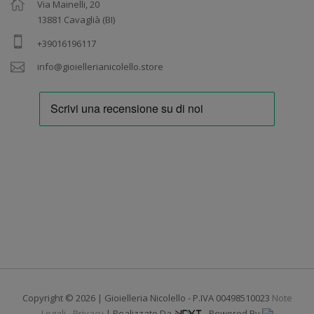
Via Mainelli, 20
13881 Cavaglià (BI)
+39016196117
info@gioiellerianicolello.store
Copyright © 2026 | Gioielleria Nicolello - P.IVA 00498510023
Note
Legali
-
Privacy
| Realizzato Da
- Powered By