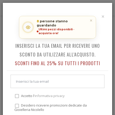
0
×
RICEVI LO SCONTO SUL TUO
✕
8
persone stanno
ACQUISTO!
guardando
HAMILTON KHAKI AVIATION CONVERTER AUTO
Ultimi pezzi disponibili ·
acquista ora!
INSERISCI LA TUA EMAIL PER RICEVERE UNO
Indietro
SCONTO DA UTILIZZARE ALL'ACQUISTO.
SCONTI FINO AL 25% SU TUTTI I PRODOTTI
Accetto l'
informativa privacy
Desidero ricevere promozioni dedicate da
Gioielleria Nicolello