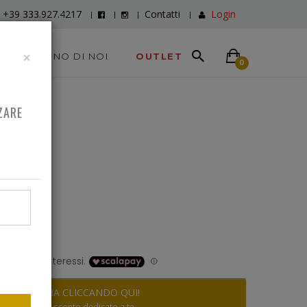
+39 333.927.4217
Contatti
Login
×
DICONO DI NOI
OUTLET
0
ZARE
0
RISPARMIA CLICCANDO QUI!
Scopri lo sconto dedicato a te