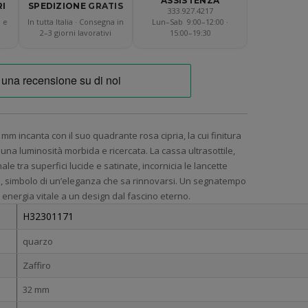
ASSISTENZA
RI
SPEDIZIONE
GRATIS
333.927.4217
l e
In tutta Italia · Consegna in
Lun–Sab 9:00–12:00 ·
2–3 giorni lavorativi
15:00–19:30
 mm incanta con il suo quadrante rosa cipria, la cui finitura
una luminosità morbida e ricercata. La cassa ultrasottile,
nale tra superfici lucide e satinate, incornicia le lancette
, simbolo di un’eleganza che sa rinnovarsi. Un segnatempo
energia vitale a un design dal fascino eterno.
H32301171
quarzo
Zaffiro
32 mm