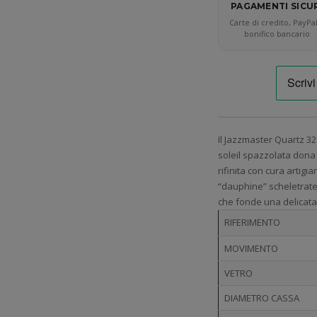
PAGAMENTI SICU
Carte di credito, PayPa
bonifico bancario
Il Jazzmaster Quartz 32
soleil spazzolata dona 
rifinita con cura artigia
“dauphine” scheletrate
che fonde una delicata 
RIFERIMENTO
MOVIMENTO
VETRO
DIAMETRO CASSA