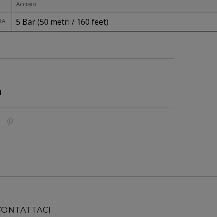
Acciaio
UA
5 Bar (50 metri / 160 feet)
1
CONTATTACI