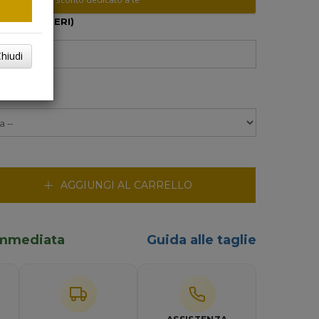
10 CARATTERI)
hiudi
RINO
AGGIUNGI AL CARRELLO
 immediata
Guida alle taglie