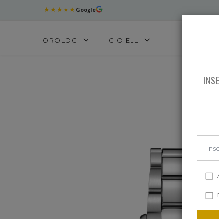
★★★★★
Google
OROLOGI
GIOIELLI
INS
A
D