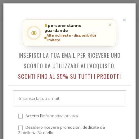
0
×
RICEVI LO SCONTO SUL TUO
✕
6
persone stanno
ACQUISTO!
guardando
LOCMAN AMO LADY
Alta richiesta · disponibilità
limitata
INSERISCI LA TUA EMAIL PER RICEVERE UNO
Indietro
SCONTO DA UTILIZZARE ALL'ACQUISTO.
SCONTI FINO AL 25% SU TUTTI I PRODOTTI
Accetto l'
informativa privacy
Desidero ricevere promozioni dedicate da
Gioielleria Nicolello