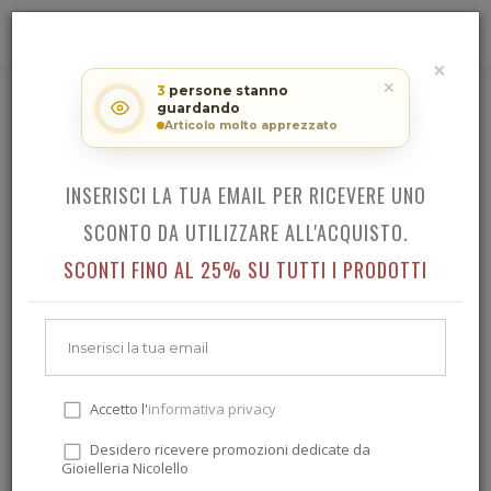
0
×
RICEVI LO SCONTO SUL TUO
✕
3
persone stanno
ACQUISTO!
guardando
LOCMAN AMO LADY
Articolo molto apprezzato
INSERISCI LA TUA EMAIL PER RICEVERE UNO
Indietro
SCONTO DA UTILIZZARE ALL'ACQUISTO.
SCONTI FINO AL 25% SU TUTTI I PRODOTTI
Accetto l'
informativa privacy
Desidero ricevere promozioni dedicate da
Gioielleria Nicolello