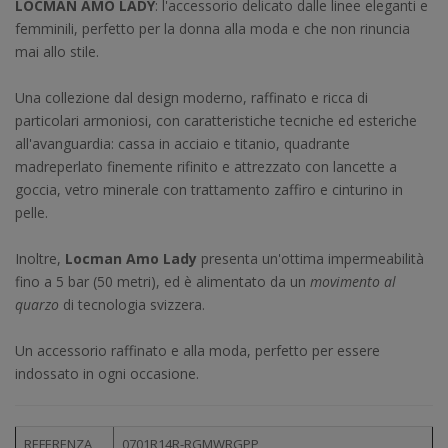
LOCMAN AMO LADY
: l'accessorio delicato dalle linee eleganti e
femminili, perfetto per la donna alla moda e che non rinuncia
mai allo stile.
Una collezione dal design moderno, raffinato e ricca di
particolari armoniosi, con caratteristiche tecniche ed esteriche
all'avanguardia: cassa in acciaio e titanio, quadrante
madreperlato finemente rifinito e attrezzato con lancette a
goccia, vetro minerale con trattamento zaffiro e cinturino in
pelle.
Inoltre,
Locman Amo Lady
presenta un'ottima impermeabilità
fino a 5 bar (50 metri), ed è alimentato da un
movimento al
quarzo
di tecnologia svizzera.
Un accessorio raffinato e alla moda, perfetto per essere
indossato in ogni occasione.
REFERENZA
0701R14R-RGMWRGPP