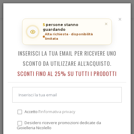
0
×
RICEVI LO SCONTO SUL TUO
✕
5
persone stanno
guardando
ACQUISTO!
LOCMAN AMO LADY
Alta richiesta · disponibilità
limitata
INSERISCI LA TUA EMAIL PER RICEVERE UNO
Indietro
SCONTO DA UTILIZZARE ALL'ACQUISTO.
SCONTI FINO AL 25% SU TUTTI I PRODOTTI
Accetto l'
informativa privacy
Desidero ricevere promozioni dedicate da
Gioielleria Nicolello