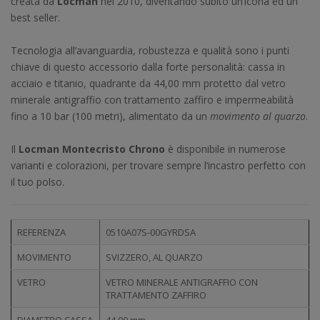
creata da
Locman
nel 2010, diventando subito un’icona ed un
best seller.
Tecnologia all’avanguardia, robustezza e qualità sono i punti
chiave di questo accessorio dalla forte personalità: cassa in
acciaio e titanio, quadrante da 44,00 mm protetto dal vetro
minerale antigraffio con trattamento zaffiro e impermeabilità
fino a 10 bar (100 metri), alimentato da un
movimento al quarzo
.
Il
Locman Montecristo Chrono
è disponibile in numerose
varianti e colorazioni, per trovare sempre l’incastro perfetto con
il tuo polso.
REFERENZA
0510A07S-00GYRDSA
MOVIMENTO
SVIZZERO, AL QUARZO
VETRO
VETRO MINERALE ANTIGRAFFIO CON
TRATTAMENTO ZAFFIRO
DIAMETRO CASSA
44,00 mm