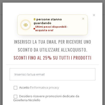
0
×
RICEVI LO SCONTO SUL TUO
✕
8
persone stanno
ACQUISTO!
LOCMAN MONTECRISTO CHRONO
guardando
Ultimi pezzi disponibili ·
acquista ora!
INSERISCI LA TUA EMAIL PER RICEVERE UNO
Indietro
SCONTO DA UTILIZZARE ALL'ACQUISTO.
SCONTI FINO AL 25% SU TUTTI I PRODOTTI
Accetto l'
informativa privacy
Desidero ricevere promozioni dedicate da
Gioielleria Nicolello