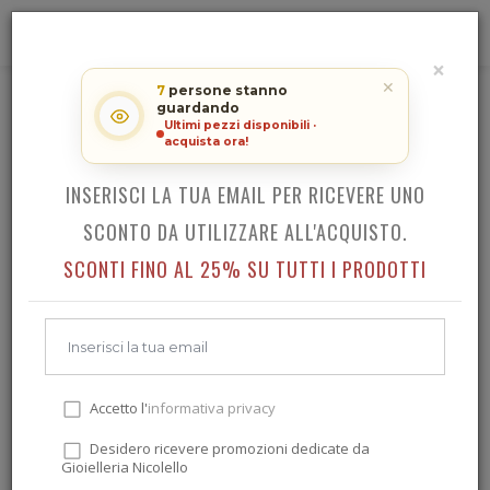
0
×
RICEVI LO SCONTO SUL TUO
✕
7
persone stanno
ACQUISTO!
RECARLO ANNIVERSARY LOVE
guardando
Ultimi pezzi disponibili ·
acquista ora!
INSERISCI LA TUA EMAIL PER RICEVERE UNO
Indietro
SCONTO DA UTILIZZARE ALL'ACQUISTO.
SCONTI FINO AL 25% SU TUTTI I PRODOTTI
Accetto l'
informativa privacy
Desidero ricevere promozioni dedicate da
Gioielleria Nicolello