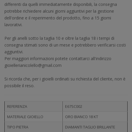
differenti da quelli immediatamente disponibili, la consegna
potrebbe richiedere alcuni giorni aggiuntivi per la gestione
dell'ordine e il reperimento del prodotto, fino a 15 giorni
lavorativi.
Per gli anelli sotto la taglia 10 e oltre la taglia 18 i tempi di
consegna stimati sono di un mese e potrebbero verificarsi costi
aggiuntivi.
Per maggiori informazioni potete contattarci all'indirizzo
gioiellerianicolello@gmail.com
Si ricorda che, per i gioielli ordinati su richiesta del cliente, non è
possibile il reso.
REFERENZA
E67SC002
MATERIALE GIOIELLO
ORO BIANCO 18 KT
TIPO PIETRA
DIAMANTI TAGLIO BRILLANTE