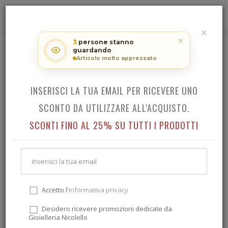
0
×
RICEVI LO SCONTO SUL TUO
✕
3
persone stanno
ACQUISTO!
guardando
SEIKO 5 SPORTS
Articolo molto apprezzato
INSERISCI LA TUA EMAIL PER RICEVERE UNO
Indietro
SCONTO DA UTILIZZARE ALL'ACQUISTO.
SCONTI FINO AL 25% SU TUTTI I PRODOTTI
Accetto l'
informativa privacy
Desidero ricevere promozioni dedicate da
Gioielleria Nicolello