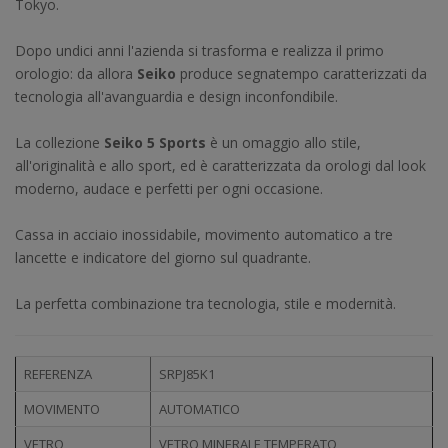
Tokyo.
Dopo undici anni l'azienda si trasforma e realizza il primo
orologio: da allora
Seiko
produce segnatempo caratterizzati da
tecnologia all'avanguardia e design inconfondibile.
La collezione
Seiko 5 Sports
è un omaggio allo stile,
all'originalità e allo sport, ed è caratterizzata da orologi dal look
moderno, audace e perfetti per ogni occasione.
Cassa in acciaio inossidabile, movimento automatico a tre
lancette e indicatore del giorno sul quadrante.
La perfetta combinazione tra tecnologia, stile e modernità.
REFERENZA
SRPJ85K1
MOVIMENTO
AUTOMATICO
VETRO
VETRO MINERALE TEMPERATO