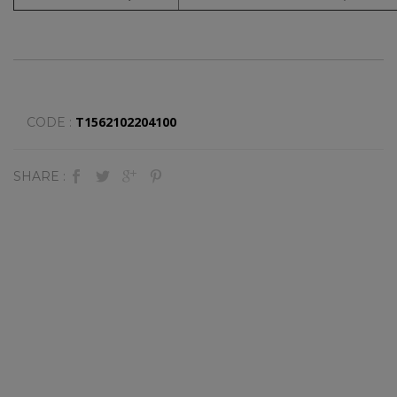
T1562102204100
CODE :
SHARE :