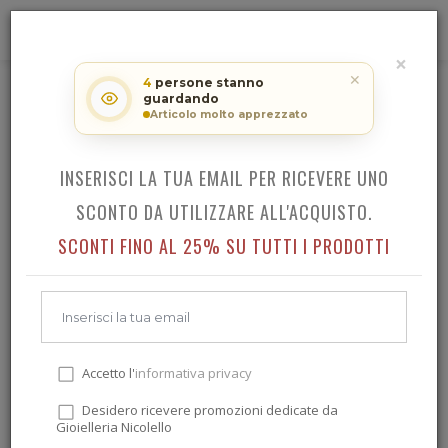
0
×
RICEVI LO SCONTO SUL TUO
✕
4
persone stanno
ACQUISTO!
TISSOT BALLADE 34 MM
guardando
Articolo molto apprezzato
INSERISCI LA TUA EMAIL PER RICEVERE UNO
Indietro
SCONTO DA UTILIZZARE ALL'ACQUISTO.
SCONTI FINO AL 25% SU TUTTI I PRODOTTI
Accetto l'
informativa privacy
Desidero ricevere promozioni dedicate da
Gioielleria Nicolello