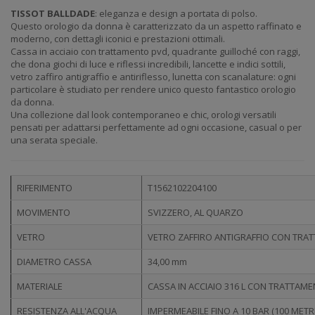
TISSOT BALLDADE
: eleganza e design a portata di polso.
Questo orologio da donna è caratterizzato da un aspetto raffinato e
moderno, con dettagli iconici e prestazioni ottimali.
Cassa in acciaio con trattamento pvd, quadrante guilloché con raggi,
che dona giochi di luce e riflessi incredibili, lancette e indici sottili,
vetro zaffiro antigraffio e antiriflesso, lunetta con scanalature: ogni
particolare è studiato per rendere unico questo fantastico orologio
da donna.
Una collezione dal look contemporaneo e chic, orologi versatili
pensati per adattarsi perfettamente ad ogni occasione, casual o per
una serata speciale.
RIFERIMENTO
T1562102204100
MOVIMENTO
SVIZZERO, AL QUARZO
VETRO
VETRO ZAFFIRO ANTIGRAFFIO CON TRA
DIAMETRO CASSA
34,00 mm
MATERIALE
CASSA IN ACCIAIO 316 L CON TRATTAM
RESISTENZA ALL'ACQUA
IMPERMEABILE FINO A 10 BAR (100 METRI